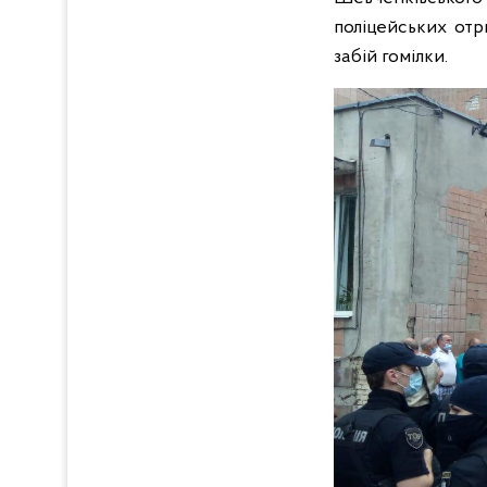
поліцейських отр
забій гомілки.