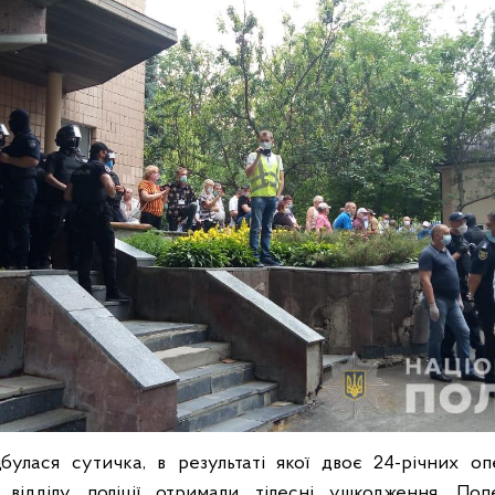
дбулася сутичка, в результаті якої двоє 24-річних 
 відділу поліції отримали тілесні ушкодження. По