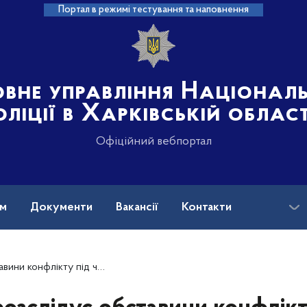
Портал в режимі тестування та наповнення
овне управління Націонал
оліції в Харківській област
Офіційний вебпортал
ам
Документи
Вакансії
Контакти
го закладу у Шевченківському районі Харкова (ДОДАНО ВІДЕО)