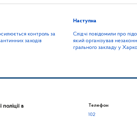
Наступна
осилюється контроль за
Слідчі повідомили про підо
антинних заходів
який організував незаконн
грального закладу у Харко
поліції в
Телефон
102