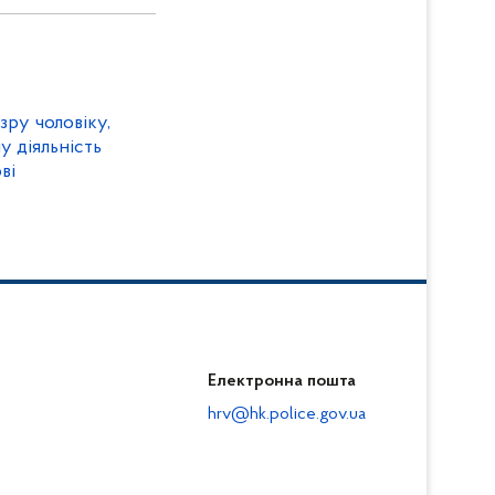
зру чоловіку,
у діяльність
ві
Електронна пошта
hrv@hk.police.gov.ua