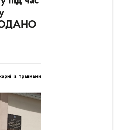
у під час
у
(ДОДАНО
карні із травмами