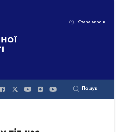
Стара версія
ьної
і
Пошук