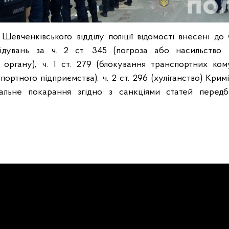
 Шевченківського відділу поліції відомості внесені д
ідувань за ч. 2 ст. 345 (погроза або насильство
органу), ч. 1 ст. 279 (блокування транспортних ком
портного підприємства), ч. 2 ст. 296 (хуліганство) Крим
альне покарання згідно з санкціями статей перед