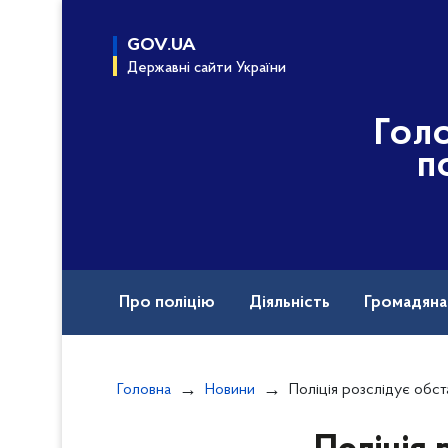
до
основного
GOV.UA
вмісту
Державні сайти України
Гол
п
Про поліцію
Діяльність
Громадян
Назавжди в строю
Воєнні злочини рф
Головна
Новини
Поліція розслідує обставини конфлікту під час акції біля медично