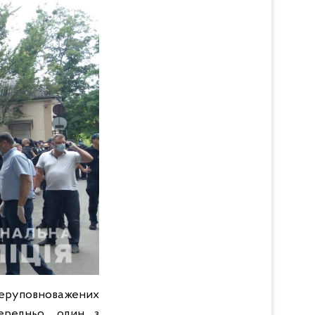
оперуповноважених
передньо, один з