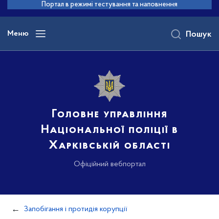
до
Портал в режимі тестування та наповнення
основного
вмісту
Меню
Пошук
Головне управління
Національної поліції в
Харківській області
Офіційний вебпортал
Запобігання і протидія корупції