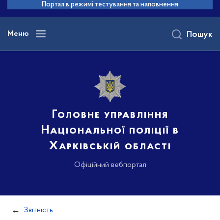
до
Портал в режимі тестування та наповнення
основного
вмісту
Меню
Пошук
Головне управління
Національної поліції в
Харківській області
Офіційний вебпортал
Звітність