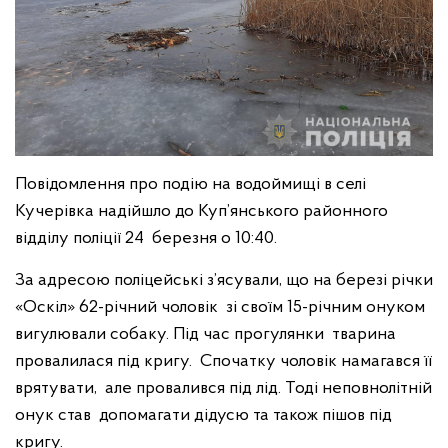
Повідомлення про подію на водоймищі в селі
Кучерівка надійшло до Куп’янського районного
відділу поліції 24 березня о 10:40.
За адресою поліцейські з’ясували, що на березі річки
«Оскіл» 62-річний чоловік зі своїм 15-річним онуком
вигулювали собаку. Під час прогулянки тварина
провалилася під кригу. Спочатку чоловік намагався її
врятувати, але провалився під лід. Тоді неповнолітній
онук став допомагати дідусю та також пішов під
кригу.