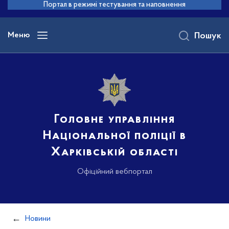
до
Портал в режимі тестування та наповнення
основного
вмісту
Меню
Пошук
Головне управління
Національної поліції в
Харківській області
Офіційний вебпортал
Новини