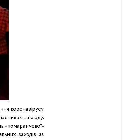
ення коронавірусу
власником закладу,
нь «помаранчевої»
льних заходів за