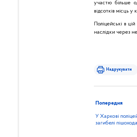
участю більше о
відсотків місць у
Поліцейські в ці
наслідки через не
Надрукувати
Попередня
У Харкові поліце
загибелі пішоход