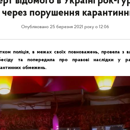
рт відомого в Україні рок-гу
я через порушення карантинн
Опубліковано 25 березня 2021 року о 12:06
ком поліція, в межах своїх повноважень, провела з 
бесіду та попередила про правові наслідки у ра
рантинних обмежень.