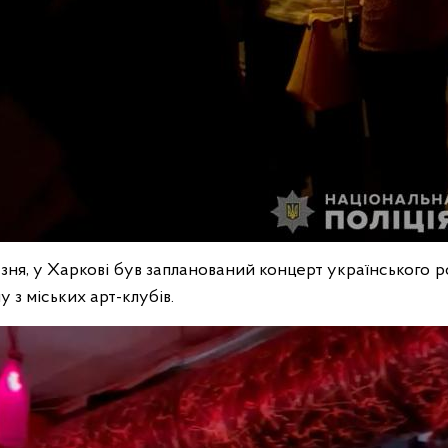
зня, у Харкові був запланований концерт українського р
у з міських арт-клубів.