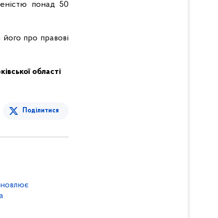
неністю понад 50
 його про правові
арківської області
Поділитися
тановлює
а