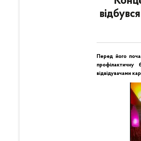
Конце
відбувс
Перед його почат
профілактичну 
відвідувачами ка