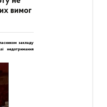
рту не
их вимог
власником закладу
зі недотримання