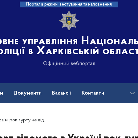
Портал в режимі тестування та наповнення
овне управління Націонал
оліції в Харківській област
Офіційний вебпортал
ам
Документи
Вакансії
Контакти
бувся через порушення карантинних вимог