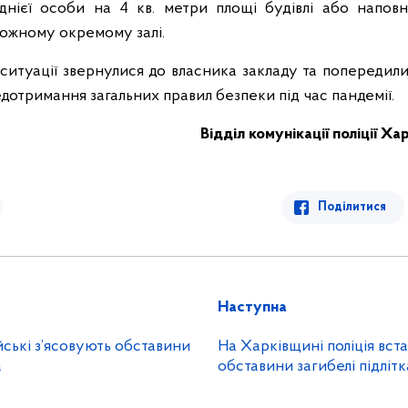
днієї особи на 4 кв. метри площі будівлі або напов
 кожному окремому залі.
й ситуації звернулися до власника закладу та попередили
дотримання загальних правил безпеки під час пандемії.
Відділ комунікації поліції Х
Поділитися
Наступна
йські з’ясовують обставини
На Харківщині поліція вс
а
обставини загибелі підлітк