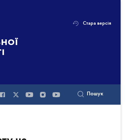
Стара версія
ьної
і
Пошук