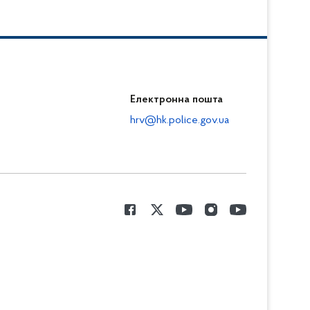
Електронна пошта
hrv@hk.police.gov.ua