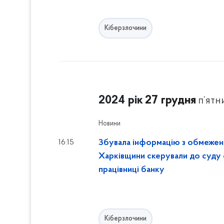
Кіберзлочини
2024 рік
27 грудня
п’ятн
Новини
16:15
Збувала інформацію з обмежен
Харківщини скерували до суду
працівниці банку
Кіберзлочини