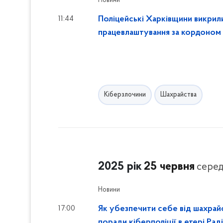
Новини
11:44
Поліцейські Харківщини викрил
працевлаштування за кордоном
Кіберзлочини
Шахрайства
2025 рік
25 червня
серед
Новини
17:00
Як убезпечити себе від шахрайс
поради кіберполіції в етері Рад