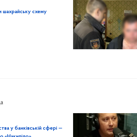
и шахрайську схему
а
тва у банківській сфері —
іо «Накипіло»