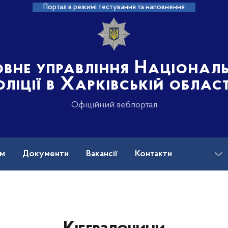
Портал в режимі тестування та наповнення
овне управління Націонал
оліції в Харківській област
Офіційний вебпортал
ам
Документи
Вакансії
Контакти