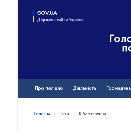
до
основного
GOV.UA
вмісту
Державні сайти України
Гол
п
Про поліцію
Діяльність
Громадян
Назавжди в строю
Воєнні злочини рф
Головна
Теги
Кіберзлочини