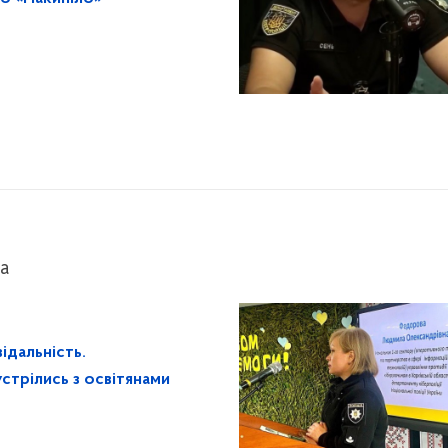
а
ідальність.
ерполіцейські Харківщини зустрілись з освітянами