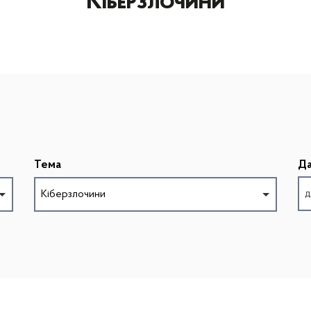
Кіберзлочини
Тема
Да
Кіберзлочини