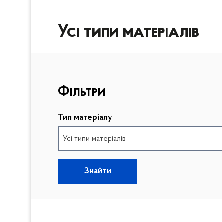
Усі типи матеріалів
П
Фільтри
р
о
п
Тип матеріалу
у
Усі типи матеріалів
с
т
и
Знайти
П
т
о
и
в
ф
е
і
р