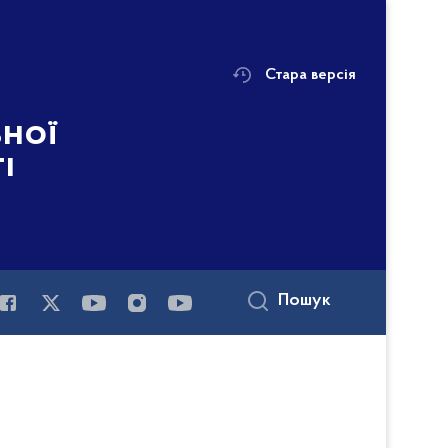
Стара версія
ьної
і
Пошук