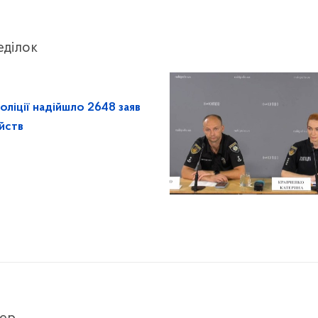
еділок
ліції надійшло 2648 заяв
йств