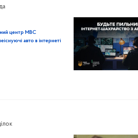
да
існий центр МВС
еіснуючі авто в інтернеті
ілок