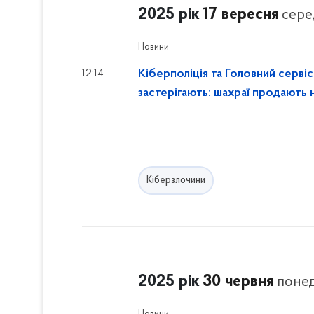
л
2025 рік
17 вересня
н
сере
ь
у
т
т
Новини
р
и
и
12:14
Кіберполіція та Головний серв
с
застерігають: шахраї продають н
ь
д
о
ф
і
л
Кіберзлочини
ь
т
р
і
в
2025 рік
30 червня
понед