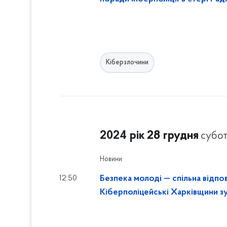
Кіберзлочини
2024 рік
28 грудня
субот
Новини
12:50
Безпека молоді — спільна відпов
Кіб