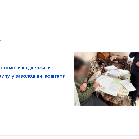
р
опомоги від держави:
рупу у заволодінні коштами