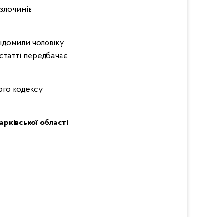
злочинів
відомили чоловіку
 статті передбачає
ого кодексу
Харківської області