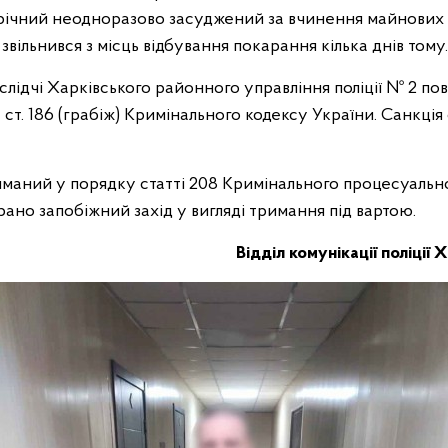
річний неодноразово засуджений за вчинення майнових 
звільнився з місць відбування покарання кілька днів тому.
лідчі Харківського районного управління поліції № 2 по
 4 ст. 186 (грабіж) Кримінального кодексу України. Санкція
маний у порядку статті 208 Кримінального процесуальн
ано запобіжний захід у вигляді тримання під вартою.
Відділ комунікації поліції 