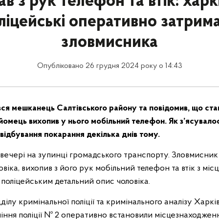
в з рук телефон та втік: харк
ліцейські оперативно затрим
зловмисника
Опубліковано 26 грудня 2024 року о 14:43
увся мешканець Салтівського району та повідомив, що ст
йомець вихопив у нього мобільний телефон.
Як з’ясувало
ь відбування покарання декілька днів тому.
увечері на зупинці громадського транспорту. Зловмисник
віка, вихопив з його рук мобільний телефон та втік з місця
 поліцейським детальний опис чоловіка.
ілу кримінальної поліції та кримінального аналізу Харкі
іння поліції № 2 оперативно встановили місцезнаходжен