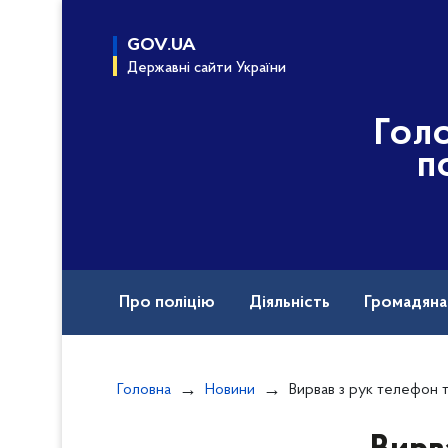
до
основного
GOV.UA
вмісту
Державні сайти України
Гол
п
Про поліцію
Діяльність
Громадян
Назавжди в строю
Воєнні злочини рф
Головна
Новини
Вирвав з рук телефон та втік: харківські полі