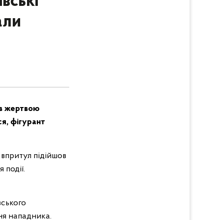
івські
али
ав жертвою
ся, фігурант
 впритул підійшов
 події.
вського
ня нападника.