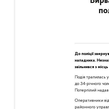
Вирва
по
До поліції зверн
нападника. Незна
звільнився з місц
Подія трапилась 
до 34-річного чоло
Потерпілий надав
Оперативники відд
районного управл