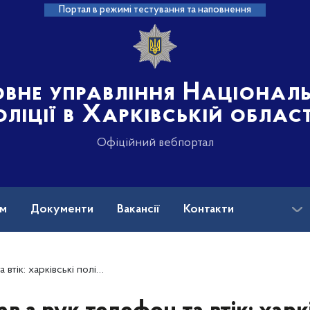
Портал в режимі тестування та наповнення
овне управління Націонал
оліції в Харківській област
Офіційний вебпортал
ам
Документи
Вакансії
Контакти
цейські оперативно затримали зловмисника