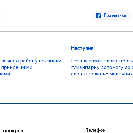
Поділитися
Наступна
івського району привітали
Поліція разом з волонтер
та прийдешніми
гуманітарну допомогу до о
тами
спеціалізованих медичних
Харкова
поліції в
Телефон