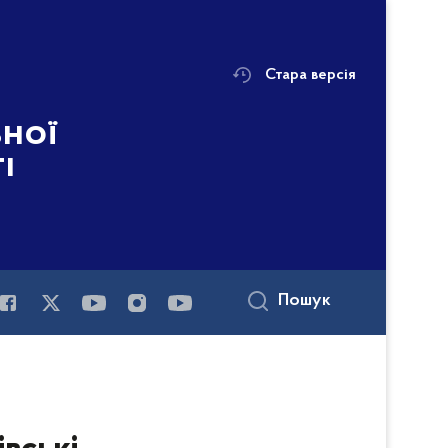
Стара версія
ьної
і
Пошук