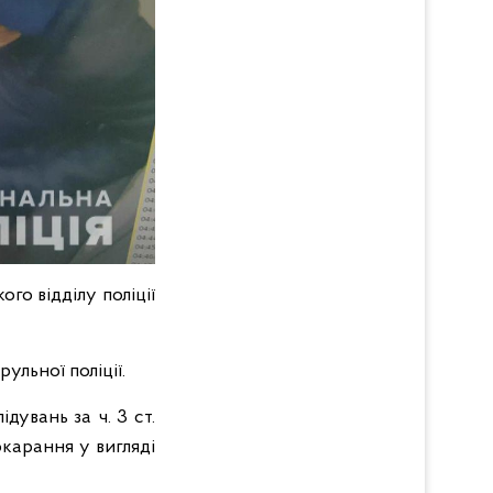
о відділу поліції
ульної поліції.
увань за ч. 3 ст.
окарання у вигляді