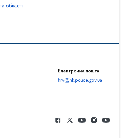
та області
Електронна пошта
hrv@hk.police.gov.ua