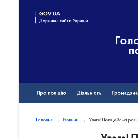
до
основного
GOV.UA
вмісту
Державні сайти України
Гол
п
Про поліцію
Діяльність
Громадян
Назавжди в строю
Воєнні злочини рф
Головна
Новини
Увага! Поліцейські розшукують зловмисника, яки