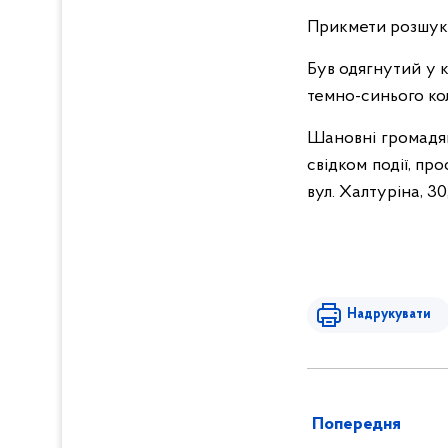
Прикмети розшукув
Був одягнутий у 
темно-синього кол
Шановні громадян
свідком події, пр
вул. Халтуріна, 30
Надрукувати
Попередня