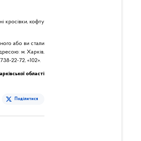
і кросівки, кофту
ного або ви стали
дресою: м. Харків,
738-22-72, «102».
Харківської області
Поділитися