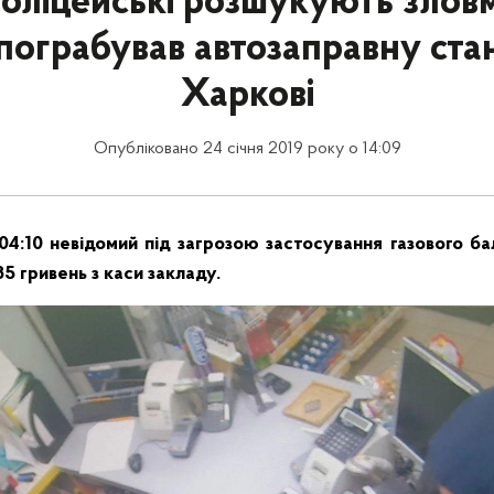
Поліцейські розшукують злов
пограбував автозаправну ста
Харкові
Опубліковано 24 січня 2019 року о 14:09
 04:10 невідомий під загрозою застосування газового ба
5 гривень з каси закладу.