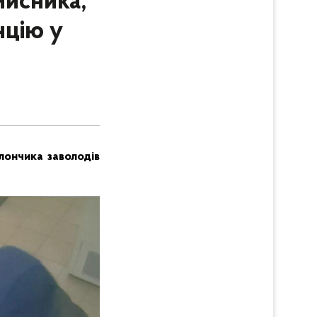
мисника,
нцію у
лончика заволодів