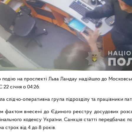
 подію на проспекті Льва Ландау надійшло до Московськог
 22 січня о 04:26.
а слідчо-оперативна група підрозділу та працівники патр
им фактом внесені до Єдиного реєстру досудових розслід
інального кодексу України. Санкція статті передбачає п
а строк від 4 до 8 років.