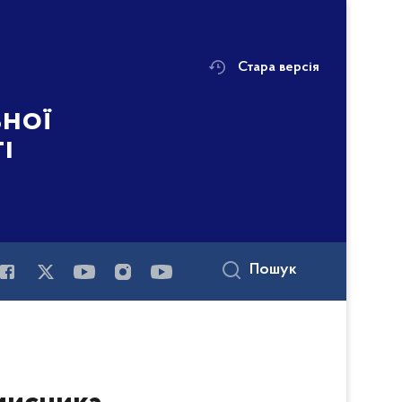
Стара версія
ьної
і
Пошук