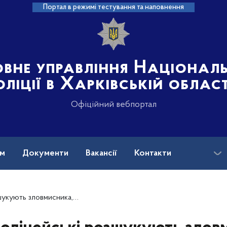
Портал в режимі тестування та наповнення
овне управління Націонал
оліції в Харківській област
Офіційний вебпортал
ам
Документи
Вакансії
Контакти
й пограбував автозаправну станцію у Харкові