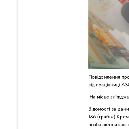
Повідомлення про
від працівниці АЗС
На місце виїжджал
Відомості за дан
186 (грабіж) Крим
позбавлення волі н