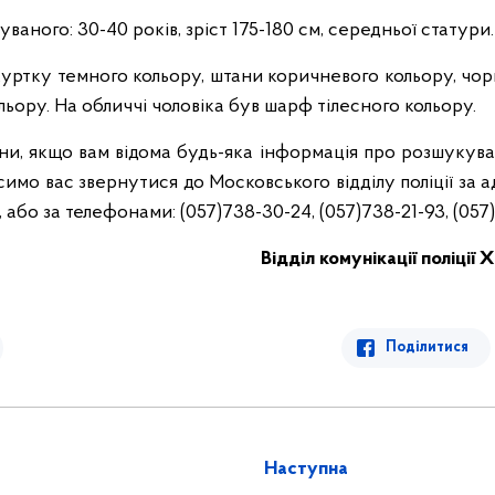
аного: 30-40 років, зріст 175-180 см, середньої статури.
куртку темного кольору, штани коричневого кольору, чорн
ьору. На обличчі чоловіка був шарф тілесного кольору.
и, якщо вам відома будь-яка інформація про розшукува
осимо вас звернутися до Московського відділу поліції за а
, або за телефонами: (057)738-30-24, (057)738-21-93, (057)
Відділ комунікації поліції 
Поділитися
Наступна