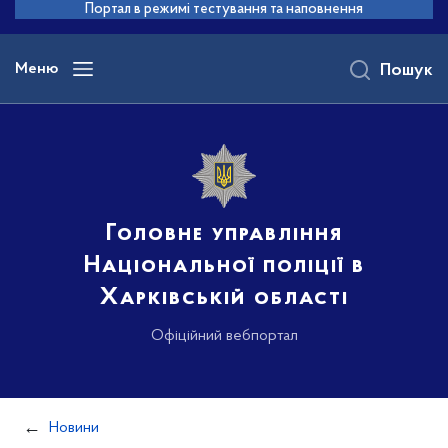
до
Портал в режимі тестування та наповнення
основного
вмісту
Меню
Пошук
Головне управління
Національної поліції в
Харківській області
Офіційний вебпортал
Новини