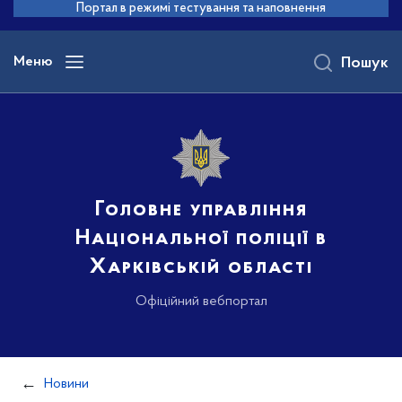
до
Портал в режимі тестування та наповнення
основного
вмісту
Меню
Пошук
Головне управління
Національної поліції в
Харківській області
Офіційний вебпортал
Новини