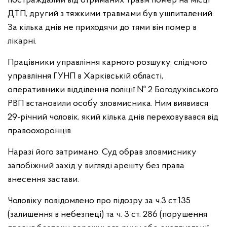
постраждалий від отриманих травм помер на місці
ДТП, другий з тяжкими травмами був ушпиталений.
За кілька днів не приходячи до тями він помер в
лікарні.
Працівники управління карного розшуку, слідчого
управління ГУНП в Харківській області,
оперативники відділення поліції № 2 Богодухівського
РВП встановили особу зловмисника. Ним виявився
29-річний чоловік, який кілька днів переховувався від
правоохоронців.
Наразі його затримано. Суд обрав зловмиснику
запобіжний захід у вигляді арешту без права
внесення застави.
Чоловіку повідомлено про підозру за ч.3 ст.135
(залишення в небезпеці) та ч. 3 ст. 286 (порушення