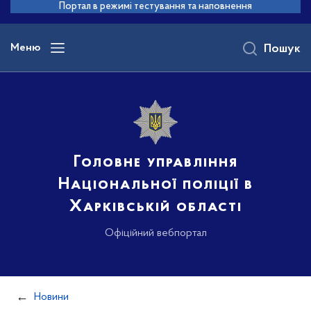
до
Портал в режимі тестування та наповнення
основного
вмісту
Меню
Пошук
Головне управління
Національної поліції в
Харківській області
Офіційний вебпортал
Новини