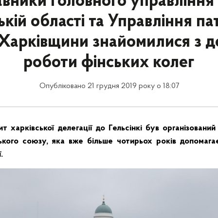
вники Головного управління п
ькій області та Управління па
ї Харківщини знайомилися з д
роботи фінських колег
Опубліковано 21 грудня 2019 року о 18:07
ит харківської делегації до Гельсінкі був організовани
ького союзу, яка вже більше чотирьох років допомага
.