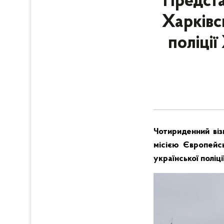
Предста
Харківс
поліці
Чотириденний віз
місією Європейс
української поліції