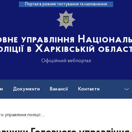
Портал в режимі тестування та наповнення
овне управління Націонал
оліції в Харківській област
Офіційний вебпортал
ам
Документи
Вакансії
Контакти
трульної поліції Харківщини знайомилися з досвідом роботи фінських колег