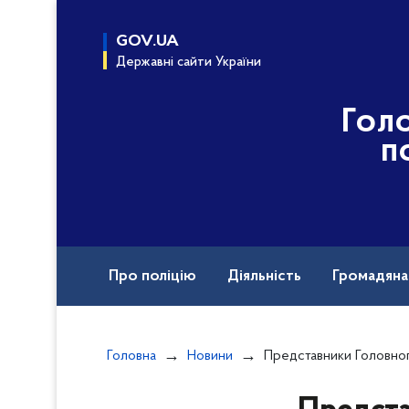
до
основного
GOV.UA
вмісту
Державні сайти України
Гол
п
Про поліцію
Діяльність
Громадян
Назавжди в строю
Воєнні злочини рф
Головна
Новини
Представники Головного управління поліції в Харківській області та Управління па