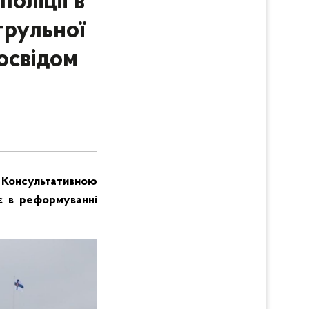
оліції в
трульної
освідом
й Консультативною
є в реформуванні