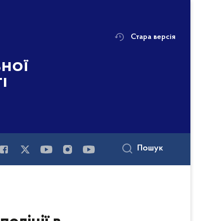
Стара версія
ьної
і
Пошук