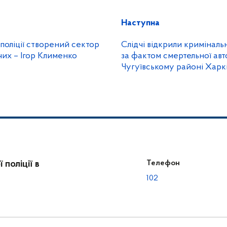
Наступна
цполіції створений сектор
Слідчі відкрили кримінал
их – Ігор Клименко
за фактом смертельної авт
Чугуївському районі Харкі
поліції в
Телефон
102