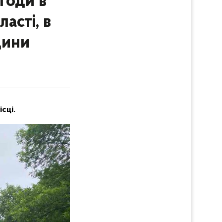
годи в
асті, в
дини
сці.