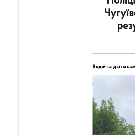
Поліц
Чугуїв
рез
Водій та дві паса