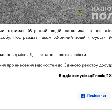
вми отримав 59-річний водій легковика та дві жі
асобу. Постраждав також 52-річний водій «Toyota», й
ає огляд місця ДТП, встановлюються свідки.
ння про внесення відомостей до Єдиного реєстру досудо
Відділ комунікації поліції 
Поділитися