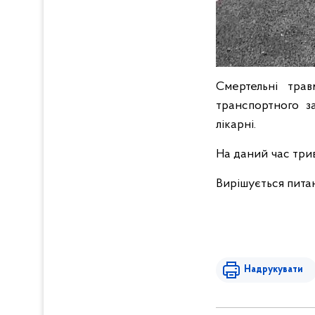
Смертельні тра
транспортного з
лікарні.
На даний час трив
Вирішується пита
Надрукувати