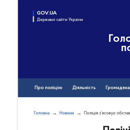
до
основного
GOV.UA
вмісту
Державні сайти України
Гол
п
Про поліцію
Діяльність
Громадян
Назавжди в строю
Воєнні злочини рф
Головна
Новини
Поліція з’ясовує обставини автопригоди в Чугуївському районі Х