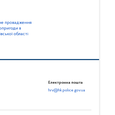
ьне провадження
опригоди в
вської області
Електронна пошта
hrv@hk.police.gov.ua