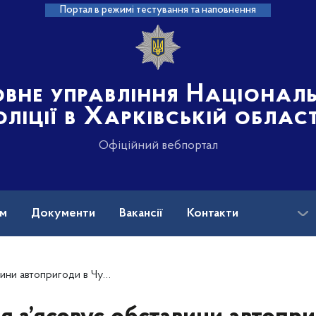
Портал в режимі тестування та наповнення
овне управління Націонал
оліції в Харківській област
Офіційний вебпортал
ам
Документи
Вакансії
Контакти
арківської області, в результаті якої загинули три людини