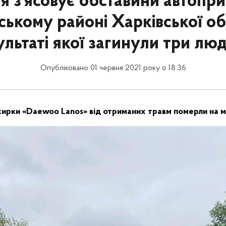
ія з’ясовує обставини автопри
ському районі Харківської обл
ультаті якої загинули три лю
Опубліковано 01 червня 2021 року о 18:36
жирки «Daewoo Lanos» від отриманих травм померли на мі