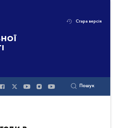
Стара версія
ьної
і
Пошук