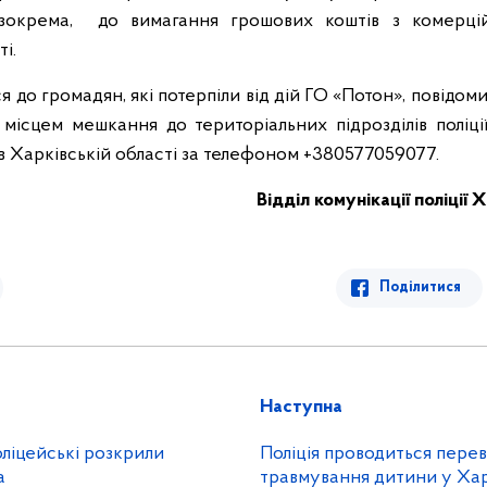
зокрема, до вимагання грошових коштів з комерці
і.
ся до громадян, які потерпіли від дій ГО «Потон», повідо
а місцем мешкання до територіальних підрозділів поліції
в Харківській області за телефоном +380577059077.
Відділ комунікації поліції 
Поділитися
Наступна
ліцейські розкрили
Поліція проводиться перев
а
травмування дитини у Хар