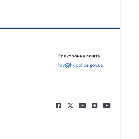
Електронна пошта
hrv@hk.police.gov.ua