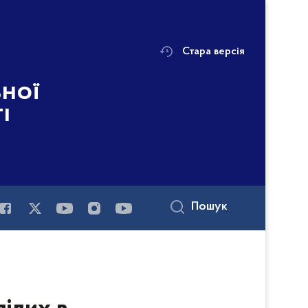
Стара версія
ьної
і
Пошук