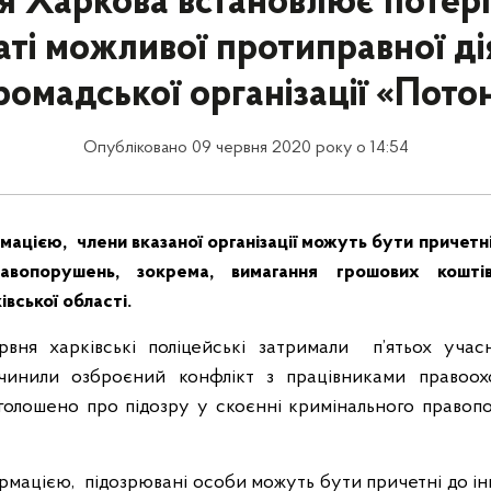
ія Харкова встановлює потерп
аті можливої протиправної ді
ромадської організації «Пото
Опубліковано 09 червня 2020 року о 14:54
мацією, члени вказаної організації можуть бути причетні
равопорушень, зокрема, вимагання грошових кошті
вської області.
рвня харківські поліцейські затримали п’ятьох учасн
і вчинили озброєний конфлікт з працівниками правоох
олошено про підозру у скоєнні кримінального правопо
мацією, підозрювані особи можуть бути причетні до і