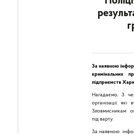
Поліц
результ
г
За наявною інфор
кримінальних п
підприємств Харкі
Нагадаємо, 3 че
організації, як
Зловмисникам ог
під варту.
За наявною інфор