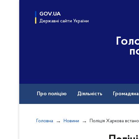
до
основного
GOV.UA
вмісту
Державні сайти України
Гол
п
Про поліцію
Діяльність
Громадян
Назавжди в строю
Воєнні злочини рф
Головна
Новини
Поліція Харкова встановлює потерпілих в результаті можливої п