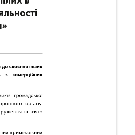
ілих в
яльності
н»
 до скоєння інших
в з комерційних
иків громадської
оронного органу.
рушення та взято
нших кримінальних