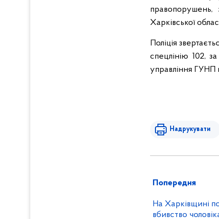
правопорушень, 
Харківської област
Поліція звертаєть
спецлінію 102, з
управління ГУНП 
Надрукувати
Попередня
На Харківщині по
вбивство чоловік