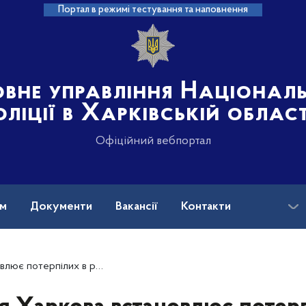
Портал в режимі тестування та наповнення
овне управління Націонал
оліції в Харківській област
Офіційний вебпортал
ам
Документи
Вакансії
Контакти
ротиправної діяльності громадської організації «Потон»