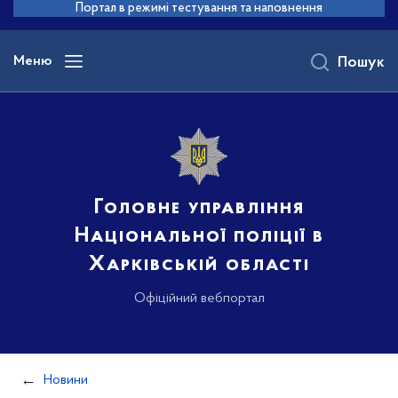
до
Портал в режимі тестування та наповнення
основного
вмісту
Меню
Пошук
Головне управління
Національної поліції в
Харківській області
Офіційний вебпортал
Новини