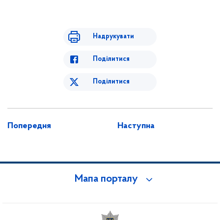
Поліція встановлює причетних до вибуху у Салтівсько
Надрукувати
Поділитися
Поділитися
Попередня
Наступна
Мапа порталу