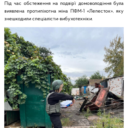
Під час обстеження на подвір’ї домоволодіння була
виявлена протипіхотна міна ПФМ-1 «Лепесток», яку
знешкодили спеціалісти-вибухотехніки.