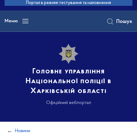
до
Портал в режимі тестування та наповнення
основного
вмісту
Меню
Пошук
Головне управління
Національної поліції в
Харківській області
Офіційний вебпортал
Новини