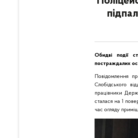
Поліцей
підпал
Обидві події с
постраждалих осі
Повідомлення пр
Слобідського від
працівники Держ
сталася на 1 пове
час огляду примі