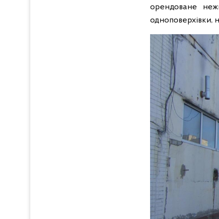
орендоване нежи
одноповерхівки, н