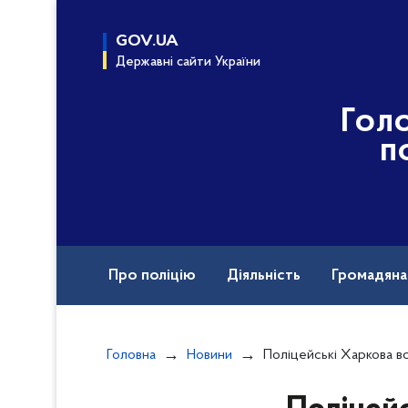
до
основного
GOV.UA
вмісту
Державні сайти України
Гол
п
Про поліцію
Діяльність
Громадян
Назавжди в строю
Воєнні злочини рф
Головна
Новини
Поліцейські Харкова встановлюють обставини 