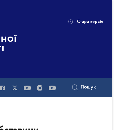
Стара версія
ьної
і
Пошук