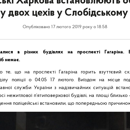
ські Харкова встановлюють о
у двох цехів у Слобідському
Опубліковано 17 лютого 2019 року о 18:58
талися в різних будівлях на проспекті Гагаріна. 
б немає.
о те, що на проспекті Гагаріна горить взуттєвий ск
ділу поліції о 04:05 17 лютого. Виїздом на місце под
авної служби України з надзвичайних ситуацій встан
рсі нежитлової п’ятиповерхової будівлі, на площі близько 4
щення поліцейські встановили, що попередньою причиною 