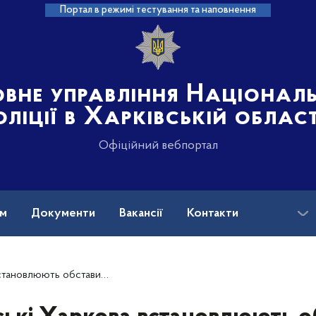
Портал в режимі тестування та наповнення
овне управління Націонал
оліції в Харківській област
Офіційний вебпортал
ам
Документи
Вакансії
Контакти
підпалу двох цехів у Слобідському районі