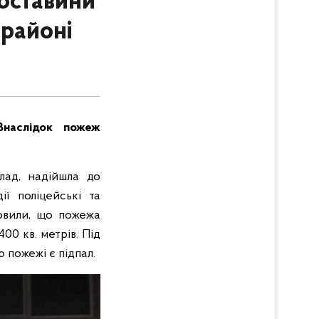
бставини
 районі
Внаслідок пожеж
лад, надійшла до
ії поліцейські та
овили, що пожежа
00 кв. метрів. Під
пожежі є підпал.