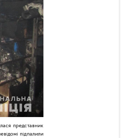
улася представник
невідомі підпалили