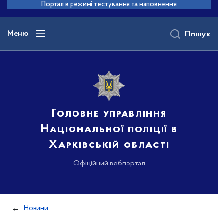
до
Портал в режимі тестування та наповнення
основного
вмісту
Меню
Пошук
Головне управління
Національної поліції в
Харківській області
Офіційний вебпортал
Новини