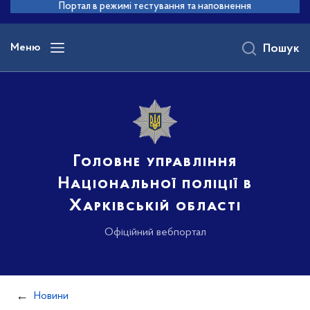
до
Портал в режимі тестування та наповнення
основного
вмісту
Меню
Пошук
Головне управління
Національної поліції в
Харківській області
Офіційний вебпортал
Новини