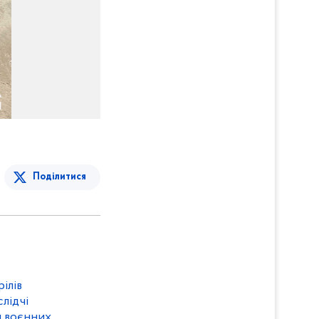
Поділитися
ілів
лідчі
и воєнних