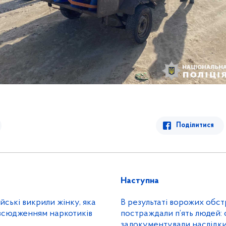
Поділитися
Наступна
йські викрили жінку, яка
В результаті ворожих обстр
всюдженням наркотиків
постраждали п’ять людей: с
задокументували наслідк