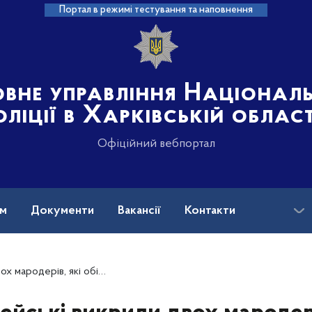
Портал в режимі тестування та наповнення
овне управління Націонал
оліції в Харківській област
Офіційний вебпортал
ам
Документи
Вакансії
Контакти
бікрали АЗС та поцупили дорожній знак