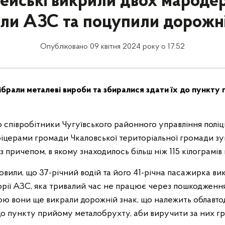
ейські викрили двох мародері
али АЗС та поцупили дорожні
Опубліковано 09 квітня 2024 року о 17:52
зібрали металеві вироби та збиралися здати їх до пункту
 співробітники Чугуївського районного управління поліції
іцерами громади Чкаловської територіальної громади з
з причепом, в якому знаходилось більш ніж 115 кілограмів 
овили, що 37-річний водій та його 41-річна пасажирка ви
рії АЗС, яка тривалий час не працює через пошкодження 
гою вони ще викрали дорожній знак, що належить облавт
до пункту прийому металобрухту, аби виручити за них гр