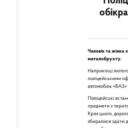
Поліц
обікр
Чоловік та жінка 
металобрухту.
Наприкінці лютого
поліцейськими оф
автомобіль «ВАЗ» 
Поліцейські встан
предмети з терито
Крім цього, доро
збиралися здати 