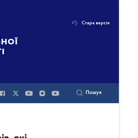
Стара версія
ьної
і
Пошук