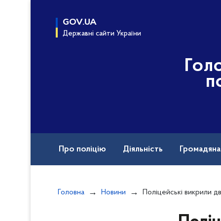
до
основного
GOV.UA
вмісту
Державні сайти України
Гол
п
Про поліцію
Діяльність
Громадян
Назавжди в строю
Воєнні злочини рф
Головна
Новини
Поліцейські викрили двох мародерів, які о