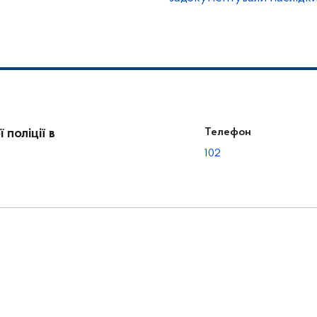
злочинів
поліції в
Телефон
102