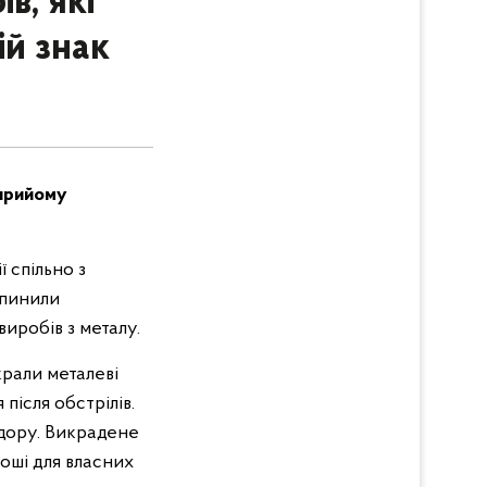
в, які
й знак
 прийому
 спільно з
упинили
виробів з металу.
крали металеві
після обстрілів.
одору. Викрадене
оші для власних