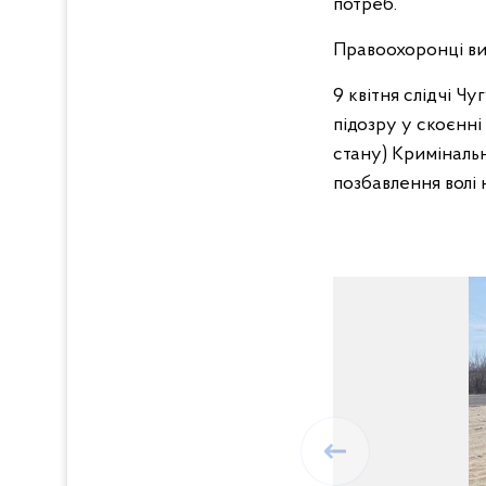
потреб.
Правоохоронці ви
9 квітня слідчі Ч
підозру у скоєнні
стану) Кримінальн
позбавлення волі 