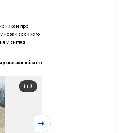
вмисникам про
в умовах воєнного
я у вигляді
Харківської області
1 з 3