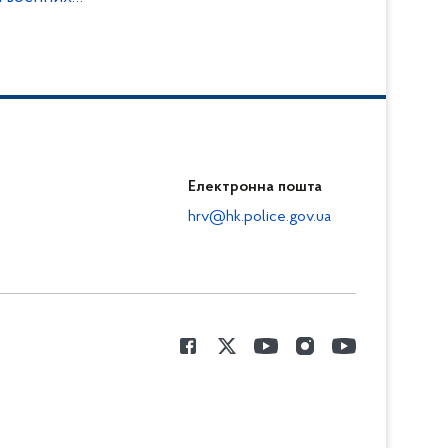
Електронна пошта
hrv@hk.police.gov.ua