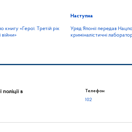
Наступна
 книгу «Герої. Третій рік
Уряд Японії передав Нацпол
 війни»
криміналістичні лаборатор
поліції в
Телефон
102