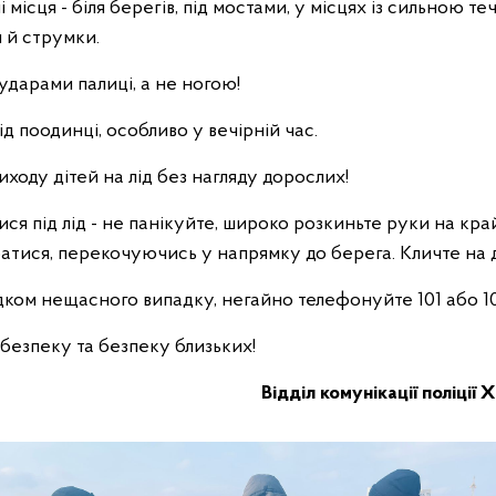
місця - біля берегів, під мостами, у місцях із сильною те
 й струмки.
 ударами палиці, а не ногою!
ід поодинці, особливо у вечірній час.
иходу дітей на лід без нагляду дорослих!
ся під лід - не панікуйте, широко розкиньте руки на край
атися, перекочуючись у напрямку до берега. Кличте на 
дком нещасного випадку, негайно телефонуйте 101 або 10
безпеку та безпеку близьких!
Відділ комунікації поліції 