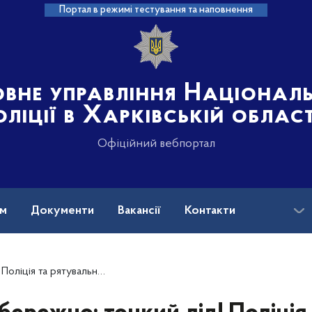
Портал в режимі тестування та наповнення
овне управління Націонал
оліції в Харківській област
Офіційний вебпортал
ам
Документи
Вакансії
Контакти
ки попереджають громадян про небезпеку