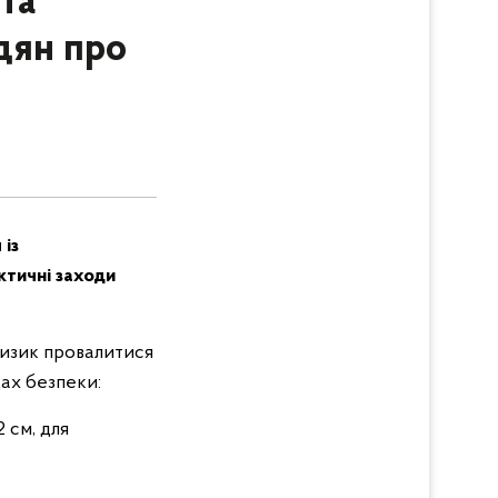
 та
дян про
 із
ктичні заходи
ризик провалитися
ах безпеки:
 см, для