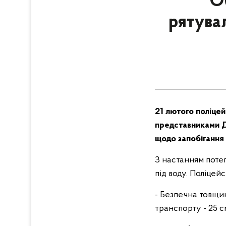
Об
рятува
21 лютого поліцей
представниками Д
щодо запобігання
З настанням поте
під воду. Поліцей
- Безпечна товщин
транспорту - 25 с