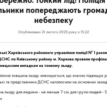
ережно: тонкий лід! Поліція
льники попереджають грома
небезпеку
Опубліковано 21 лютого 2025 року о 15:22
ські Харківського районного управління поліції № 1 разом
СНС по Київському району м. Харкова провели профіла
 нещасним випадкам на тонкому льоду.
пління товщина льоду зменшується, що значно підвищує 
ські та представники ДСНС наголосили на основних заход
а льоду для людини - не менше 7 см, для групи людей - 12
м.