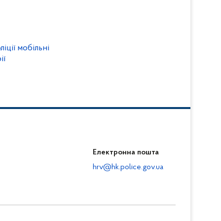
іції мобільні
ії
Електронна пошта
hrv@hk.police.gov.ua