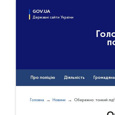
до
основного
GOV.UA
вмісту
Державні сайти України
Гол
п
Про поліцію
Діяльність
Громадян
Назавжди в строю
Воєнні злочини рф
Головна
Новини
Обережно: тонкий лід! Поліція та рятувальни