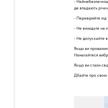
- Найнебезпечніші 
де впадають річки
- Перевіряйте лід
- Не виходьте на л
- Не допускайте в
Якщо ви провалили
Намагайтеся вибр
Якщо ви стали сві
Дбайте про свою 