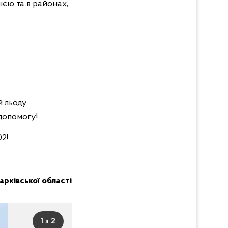
чією та в районах,
 льоду.
допомогу!
2!
Харківської області
1 з 2