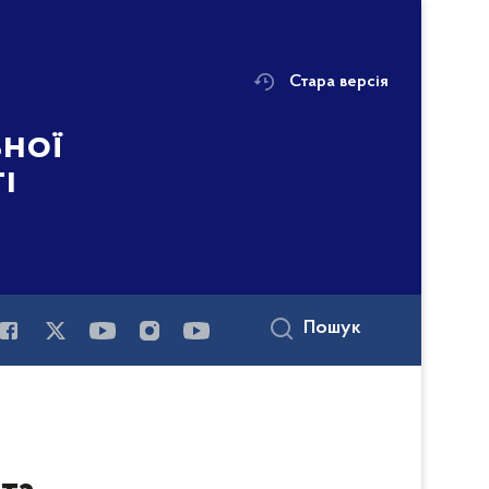
Стара версія
ьної
і
Пошук