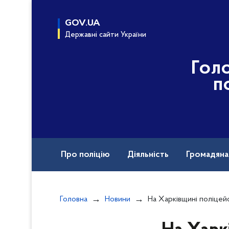
до
основного
GOV.UA
вмісту
Державні сайти України
Гол
п
Про поліцію
Діяльність
Громадян
Назавжди в строю
Воєнні злочини рф
Головна
Новини
На Харківщині поліцейські викрили чолов