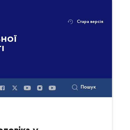
Стара версія
ьної
і
Пошук