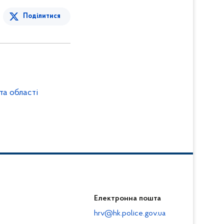
Поділитися
та області
Електронна пошта
hrv@hk.police.gov.ua