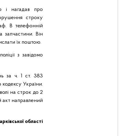
о і нагадав про
порушення строку
аф. В телефонній
а запчастини. Він
ислати їх поштою.
ліції з завідомо
ь за ч. 1 ст. 383
 кодексу України.
олі на строк до 2
й акт направлений
Харківської області