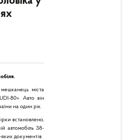
оловіка у
нях
обіля.
 мешканець міста
UDI-80». Авто він
аїни на один рік.
ірки встановлено,
й автомобіль 38-
-яких документів.