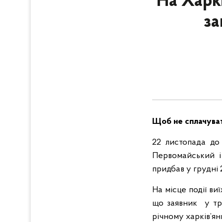
На Харкі
за
Щоб не сплачуват
22 листопада до
Первомайський і 
придбав у грудні 
На місце події в
що заявник у тр
річному харків’ян