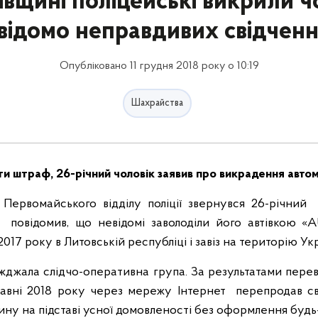
вщині поліцейські викрили ч
відомо неправдивих свідчен
Опубліковано 11 грудня 2018 року о 10:19
Шахрайства
и штраф, 26-річний чоловік заявив про викрадення автом
 Первомайського відділу поліції звернувся 26-річний
повідомив, що невідомі заволоділи його автівкою «A
2017 року в Литовській республіці і завіз на територію Укр
иїжджала слідчо-оперативна група. За результатами перев
авні 2018 року через мережу Інтернет перепродав сві
ину на підставі усної домовленості без оформлення будь