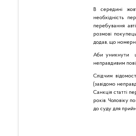
В середині жов
необхідність пе
перебування авт
розмові покупець
додав, що номерні
Аби уникнути шт
неправдивим пові
Слідчим відомост
(завідомо неправ
Санкція статті п
років. Чоловіку 
до суду для прий