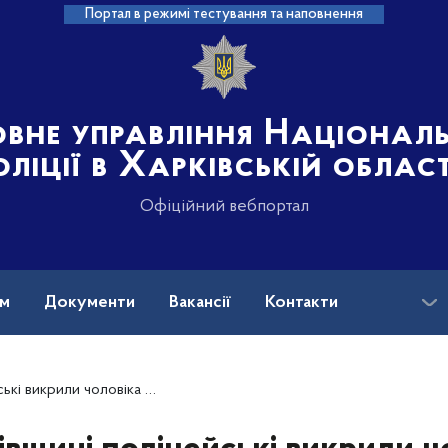
Портал в режимі тестування та наповнення
овне управління Націонал
оліції в Харківській област
Офіційний вебпортал
ам
Документи
Вакансії
Контакти
іка у завідомо неправдивих свідченнях