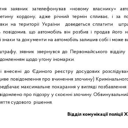
тня заявник зателефонував «новому власнику» авт
ретину кордону, адже річний термін спливає, і за 
івки на території України доведеться сплатити штр
 повідомив, що автомобіль він розбив і продав його н
 знаки та документи на автомобіль залишив собі і може в
рафу, зявник звернувся до Первомайського відділу по
домленням щодо угону іномарки.
і внесені до Єдиного реєстру досудових розслідуван
диве повідомлення про вчинення злочину) Кримінального
ередбачає максимальне покарання у вигляді позбавлення в
повідомлено про підозру у скоєнні злочину. Обвинувальни
няття судового рішення.
Відділ комунікації поліції 